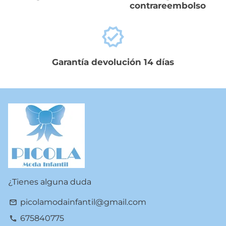
contrareembolso
verified
Garantía devolución 14 días
¿Tienes alguna duda
picolamodainfantil@gmail.com
email
675840775
phone