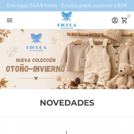
Ir
Entregas 24/48 horas - Envíos gratis superior a 60€
directamente
0
al
menu
account_circle
shopping_cart
contenido
NOVEDADES