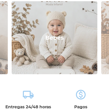
Bebés
local_shipping
monetization_on
Entregas 24/48 horas
Pagos