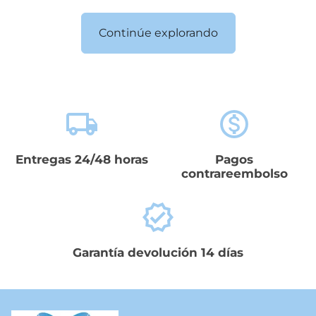
Continúe explorando
local_shipping
monetization_on
Entregas 24/48 horas
Pagos
contrareembolso
verified
Garantía devolución 14 días