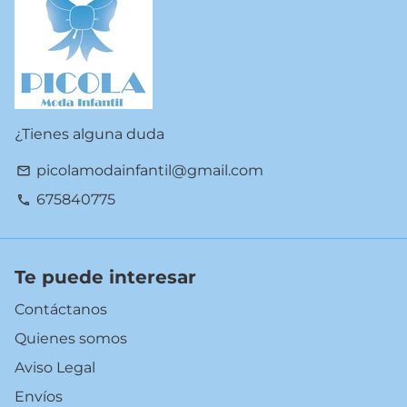
¿Tienes alguna duda
picolamodainfantil@gmail.com
email
675840775
phone
Te puede interesar
Contáctanos
Quienes somos
Aviso Legal
Envíos