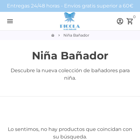
Ir
Entregas 24/48 horas - Envíos gratis superior a 60€
directamente
0
al
menu
account_circle
shopping_cart
contenido
Niña Bañador
home
keyboard_arrow_right
Niña Bañador
Descubre la nueva colección de bañadores para
niña.
Lo sentimos, no hay productos que coincidan con
su búsqueda.