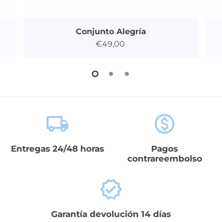
Conjunto Alegría
€49,00
local_shipping
monetization_on
Entregas 24/48 horas
Pagos
contrareembolso
verified
Garantía devolución 14 días