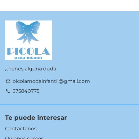
¿Tienes alguna duda
picolamodainfantil@gmail.com
email
675840775
phone
Te puede interesar
Contáctanos
Quienes somos