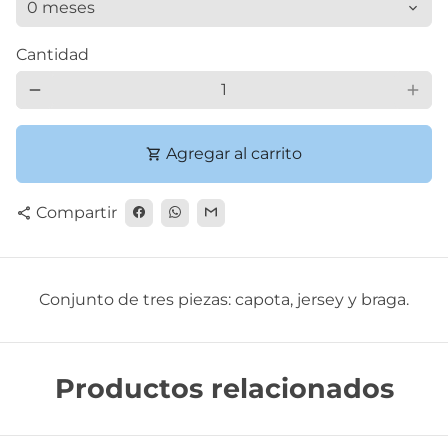
Cantidad
remove
add
Agregar al carrito
shopping_cart
Compartir
share
Conjunto de tres piezas: capota, jersey y braga.
Productos relacionados